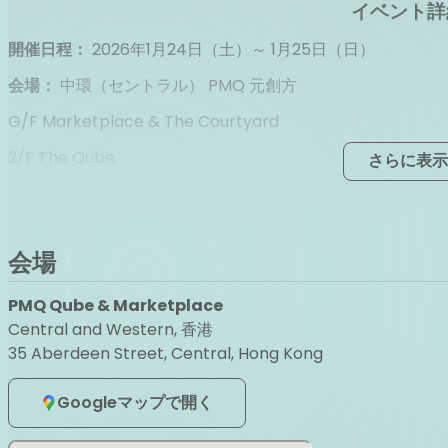
イベント詳
開催日程：
2026年1月24日（土）～ 1月25日（日）
会場：
中環（セントラル） PMQ 元創方
G/F Marketplace & The Courtyard
2/F The Qube
さらに表示
開場／開演時間：
Day 1（1月24日）： OPEN 12:00 / START 12:30
会場
Day 2（1月25日）： OPEN 11:30 / START 12:00
出演者ライン
PMQ Qube & Marketplace
Central and Western, 香港
35 Aberdeen Street, Central, Hong Kong
Googleマップで開く